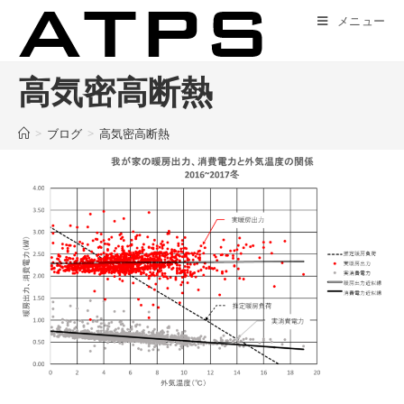
コ
メニュー
ン
テ
ン
高気密高断熱
ツ
へ
>
ブログ
>
高気密高断熱
ス
キ
ッ
プ