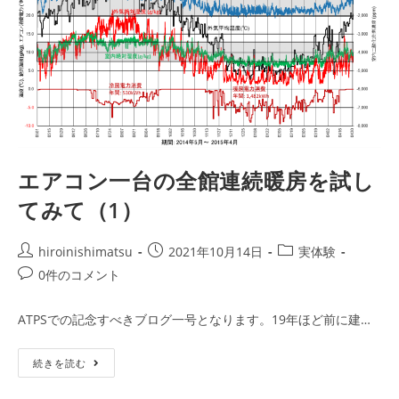
館
連
続
暖
房
に
適
し
た
エ
ア
コ
ン
の
エアコン一台の全館連続暖房を試し
選
定
（そ
てみて（1）
の
2）
投
投
投
hiroinishimatsu
2021年10月14日
実体験
稿
稿
稿
投
0件のコメント
者:
公
カ
稿
開
テ
コ
ATPSでの記念すべきブログ一号となります。19年ほど前に建…
日:
ゴ
メ
リ
ン
エ
ー:
続きを読む
ト:
ア
コ