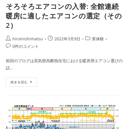
そろそろエアコンの入替: 全館連続
暖房に適したエアコンの選定（その
2）
投
投
投
hiroinishimatsu
2022年3月9日
実体験
稿
稿
稿
投
0件のコメント
者:
公
カ
稿
開
テ
コ
前回のブログは高気密高断熱住宅における暖房用エアコン選びの
日:
ゴ
メ
話…
リ
ン
ー:
ト:
そ
続きを読む
ろ
そ
ろ
エ
ア
コ
ン
の
入
替:
全