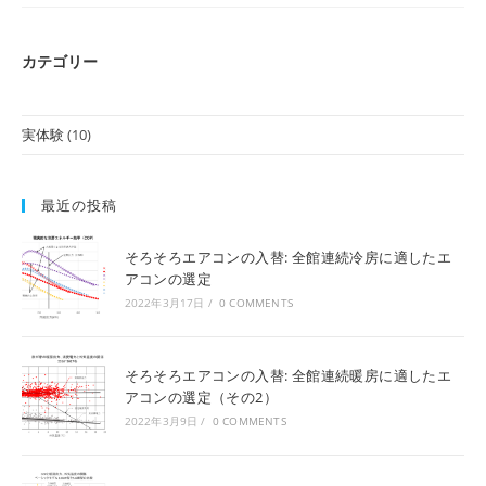
ン
一
台
の
カテゴリー
全
館
連
続
暖
実体験
(10)
房
を
試
し
て
最近の投稿
み
て
（1）
そろそろエアコンの入替: 全館連続冷房に適したエ
アコンの選定
2022年3月17日
/
0 COMMENTS
そろそろエアコンの入替: 全館連続暖房に適したエ
アコンの選定（その2）
2022年3月9日
/
0 COMMENTS