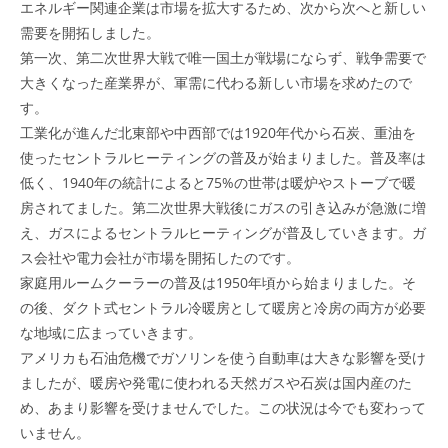
エネルギー関連企業は市場を拡大するため、次から次へと新しい
需要を開拓しました。
第一次、第二次世界大戦で唯一国土が戦場にならず、戦争需要で
大きくなった産業界が、軍需に代わる新しい市場を求めたので
す。
工業化が進んだ北東部や中西部では1920年代から石炭、重油を
使ったセントラルヒーティングの普及が始まりました。普及率は
低く、1940年の統計によると75%の世帯は暖炉やストーブで暖
房されてました。第二次世界大戦後にガスの引き込みが急激に増
え、ガスによるセントラルヒーティングが普及していきます。ガ
ス会社や電力会社が市場を開拓したのです。
家庭用ルームクーラーの普及は1950年頃から始まりました。そ
の後、ダクト式セントラル冷暖房として暖房と冷房の両方が必要
な地域に広まっていきます。
アメリカも石油危機でガソリンを使う自動車は大きな影響を受け
ましたが、暖房や発電に使われる天然ガスや石炭は国内産のた
め、あまり影響を受けませんでした。この状況は今でも変わって
いません。