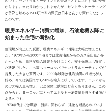
のです。セントラルヒーティングの普及とともに上昇するのが分
かります。当たり前かもしれませんが、セントラルヒーティング
が普及し始める1960頃の室内温度は日本とあまり変わらなかっ
たのです。
暖房エネルギー消費の増加、石油危機以降に
始まった住宅の断熱化
住環境が向上した反面、暖房エネルギー消費は大幅に増えまし
た。1970年から2000年頃までは北海油田からのガス産出量が多
かったため、価格変動の影響を受けにくく、安全保障上も安定し
た状況でした。この事もヨーロッパでセントラルヒーティングが
普及した大きな要因です。2000年以降は北海油田の生産も減り
始め、今では英国ですら50%を輸入に頼っています。ロシアから
のガス輸入量も増え、安全保障は以前ほど高くありません。この
点からも、ヨーロッパにとってエネルギー消費量を減らす価値が
あるのです。
1970年代までは既存、新築に関わらず、建物を断熱されていま
せんでした。石油危機をきっかけにエネルギー安全保障が意識さ