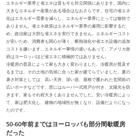
エネルギー業界と省エネは昔も今も対立関係にあります。国内に
大きなエネルギー産業がある場合はなおさらです。住宅の省エネ
化はエネルギー需要を減らし、エネルギー業界にとっては愉快で
ありません。省エネ政策はエネルギー業界の雇用に影響するた
め、政治家は大胆な省エネを実行できません。エネルギーコスト
が安いため、消費者も関心が薄く、断熱強化や省エネ設備の追加
コストを嫌います。エネルギー事情の違いもあって、アメリカ政
府はヨーロッパほど省エネに積極的ではありません。
冷暖房の普及によって家も大きく変わりました。冷暖房が普及す
るまでは、その土地の気候に合った家が建てらていました。夏の
暑さ対策としては、高い天井、深い庇、屋根で覆われた玄関前の
広いポーチなどです。窓にはルーバー式雨戸が付き、太陽光を防
ぎます。家もそれ程大きくありませんでした。安い冷暖房によっ
て、家は肥大化し、建物の地域性が無くなり、設備だよりになっ
たのです。
50-60年前まではヨーロッパも部分間歇暖房
だった