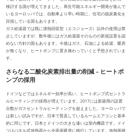
検討する国が増えてきました。再生可能エネルギー開発が進んで
いるヨーロッパでは、自動車より早い時期に、住宅の脱炭素化を
目指している国もあります。
ガス給湯器では既に潜熱回収型（エコジョーズ）以外の使用は禁
止していますが、数年後にはガス給湯器そのものの新規設置を認
めない方針の国もあります。今後はガス、石油による給湯、暖房
が無くなり、ヒートポンプに置き換わっていくと予想されていま
す。
さらなる二酸化炭素排出量の削減 – ヒートポ
ンプの採用
ドイツなどではエネルギー効率が高い、ヒートポンプ式セントラ
ルヒーティングの採用が増えています。2017には新築用の設置
台数がガスセントラルヒーティングを超えました。ヨーロッパで
は新しい試みですが、日本で普及しているルームエアコンと基本
的に同じです。日本とドイツの大きな違いは室内機器です。ドイ
ツはパネル式放熱器から全面床暖房に移行しています。放熱面積