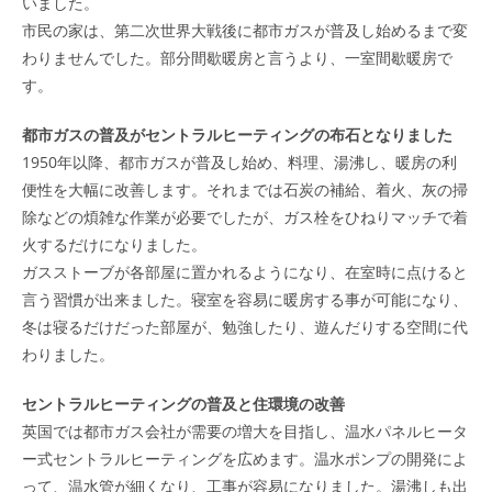
いました。
市民の家は、第二次世界大戦後に都市ガスが普及し始めるまで変
わりませんでした。部分間歇暖房と言うより、一室間歇暖房で
す。
都市ガスの普及がセントラルヒーティングの布石となりました
1950年以降、都市ガスが普及し始め、料理、湯沸し、暖房の利
便性を大幅に改善します。それまでは石炭の補給、着火、灰の掃
除などの煩雑な作業が必要でしたが、ガス栓をひねりマッチで着
火するだけになりました。
ガスストーブが各部屋に置かれるようになり、在室時に点けると
言う習慣が出来ました。寝室を容易に暖房する事が可能になり、
冬は寝るだけだった部屋が、勉強したり、遊んだりする空間に代
わりました。
セントラルヒーティングの普及と住環境の改善
英国では都市ガス会社が需要の増大を目指し、温水パネルヒータ
ー式セントラルヒーティングを広めます。温水ポンプの開発によ
って、温水管が細くなり、工事が容易になりました。湯沸しも出