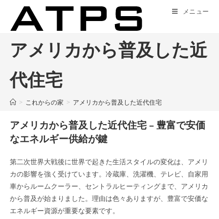
コ
メニュー
ン
テ
ン
アメリカから普及した近
ツ
へ
代住宅
ス
キ
>
これからの家
>
アメリカから普及した近代住宅
ッ
プ
アメリカから普及した近代住宅 – 豊富で安価
なエネルギー供給が鍵
第二次世界大戦後に世界で起きた生活スタイルの変化は、アメリ
カの影響を強く受けています。冷蔵庫、洗濯機、テレビ、自家用
車からルームクーラー、セントラルヒーティングまで、アメリカ
から普及が始まりました。理由は色々ありますが、豊富で安価な
エネルギー資源が重要な要素です。