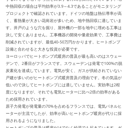
中熱回収の場合は平均効率が3.9～4.3であることがモニタリング
プロジェクトで確認されています。ドイツの地盤は熱伝導率が高
く、蓄熱量が大きい花崗岩が多いため、地中熱回収に適していま
す。井戸のような穴を掘り、屋外機の一部を地中に埋める工事は
決して安くありません。工事機器の開発や量産効果で、工事費は
削減されていますが、最低40-50万円かかります。ヒートポンプ
設備と合わせると大きな投資が必要です。
ヨーロッパでヒートポンプ式暖房の普及が最も高いのはスウェー
デンで、2番目がフランスです。スウェーデンは発電で100%の脱
炭素化を達成しています。電気が安く、ガスが供給されていない
戸建が多いのがヒートポンプ式暖房普及の理由です。冬の気温が
低いので決してヒートポンプには適していません。実効率は2程
度になりますが、それでも電気ヒーターに比べ2倍の効率がある
ため採用されています。
原子力発電が発電量の70%を占めるフランスでは、電気パネルヒ
ーターが主流でしたが、効率が高いヒートポンプ暖房が代りに採
用されるようになりました。
ヒートポンプの普及は暖房だけでなく給湯でも起きています。ガ