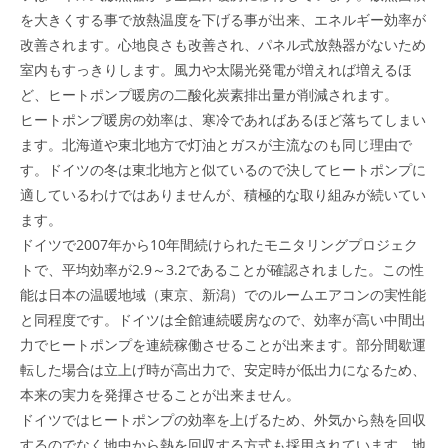
を大きくする事で放熱温度を下げる事が出来、エネルギー効率が
改善されます。心地良さも改善され、パネル式放熱器がないため
室内もすっきりします。風力や太陽光発電が増えれば増えるほ
ど、ヒートポンプ暖房の二酸化炭素排出量が削減されます。
ヒートポンプ暖房の効率は、寒冷であればあるほど落ちてしまい
ます。北海道や東北地方で灯油とガスが主流なのも同じ理由で
す。ドイツの冬は東北地方と似ているので決してヒートポンプに
適しているわけではありませんが、積極的な取り組みが続いてい
ます。
ドイツで2007年から10年間続けられたモニタリングプロジェク
トで、平均効率が2.9～3.2であることが確認されました。この性
能は日本の温暖地域（東京、新潟）でのルームエアコンの実性能
と同程度です。ドイツは全館連続暖房なので、効率が高い中間出
力でヒートポンプを連続稼働させることが出来ます。部分間歇運
転した場合は立上げ時が高出力で、安定時が低出力になるため、
本来の実力を発揮させることが出来ません。
ドイツではヒートポンプの効率を上げるため、外気から熱を回収
するのでなく地中から熱を回収する方式も採用されています。地