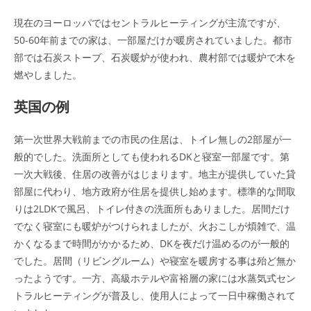
現在のヨーロッパではセントラルヒーティングが主流ですが、
50-60年前までの家は、一部屋だけが暖房されていました。都市
部では石炭ストーブ、石炭暖炉が使われ、農村部では暖炉で木を
燃やしました。
英国の例
第一次世界大戦前までの市民の住居は、トイレ無しの2部屋が一
般的でした。洗面所としても使われるDKと寝室一部屋です。第
一次大戦後、住居の改善がはじまります。地主が提供していた貸
部屋に代わり、地方政府が住居を提供し始めます。標準的な間取
りは2LDKで風呂、トイレ付きの洗面所もありました。居間だけ
でなく寝室にも暖炉がつけられましたが、火おこしが煩雑で、温
かくなるまで時間がかかるため、DKを夜だけ温めるのが一般的
でした。居間（リビングルーム）や寝室を暖房する事は殆ど無か
ったようです。一方、高級ホテルや富裕層の家には水蒸気式セン
トラルヒーティングが普及し、使用人によって一日中稼働されて