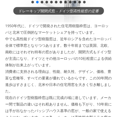
ドレーキップ開閉式窓
- ドイツ型高性能窓の定番
1950年代に、ドイツで開発された住宅用樹脂枠窓は、ヨーロッ
パと北米で圧倒的なマーケットシェアを持っています。
中でも高性能ドイツ型樹脂窓は、近年ロシアを含めたヨーロッパ
全体で標準窓となりつつあります。数十年前までは英国、北欧、
南欧にはそれぞれ特有の窓がありましたが、開閉方式もドイツ型
が主流になり、ドイツとその他ヨーロッパの10社程度による供給
体制が出来上がっています。
消費者に支持される理由は、性能、耐久性、デザイン、価格、豊
富な窓種等、すべての要素が優れているからです。この30年間の
進歩はすさまじく、北米や日本の住宅用窓を大きく引き離しまし
た。
現在のドイツ型樹脂枠窓は既に完成の域に達しています。メーカ
ー間で製品の違いはそれ程ありません。価格も下がり、10年前に
は手が出なかったパッシブハウス基準の窓が、一般の家で使える