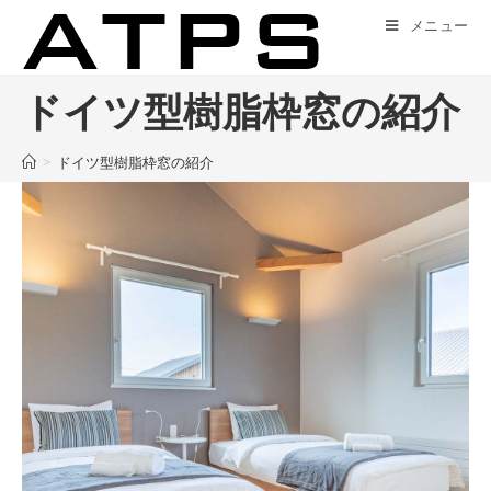
コ
メニュー
ン
テ
ン
ドイツ型樹脂枠窓の紹介
ツ
へ
>
ドイツ型樹脂枠窓の紹介
ス
キ
ッ
プ