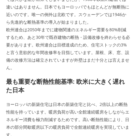
違いはありません。日本でもヨーロッパでもほとんどが無断熱に
近いのです。唯一の例外は北欧です。スウェーデンでは1946か
ら先進的な断熱基準の導入が始まりました。
欧州連合は2050年までに建物関連のエネルギー需要を80%削減
するため、あと30年で既存建物の断熱・設備改修を終わらせる必
要があります。欧州連合は目標達成のため、住宅ストックの3%
と言う意欲的な年間改修率を目指しています。屋根、床、窓、設
備の改修方法は確立されていますが外壁はまだ十分とは言えませ
ん。
最も重要な断熱性能基準: 欧米に大きく遅れ
た日本
ヨーロッパの新築住宅は日本の新築住宅と比べ、2倍以上の断熱
性能を持っています。暖房負荷が高い全館連続暖房をしながらエ
ネルギー消費を極力削減するためです。高い断熱性能により、日
本の部分間歇暖房以下の暖房負荷で全館連続暖房を実現していま
す。