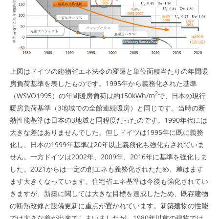
上図はドイツの建物省エネ法令の変遷と単位面積当たりの年間暖
房負荷基準を表したものです。1995年から義務化された基準
2
（WSVO1995）の年間暖房負荷は約150kWh/m
で、日本の現行
暖房負荷基準（3地域での全館連続暖房）と同じです。当時の断
熱性能基準は日本の3地域と同程度だったのです。1990年代には
大きな差はありませんでした。但しドイツは1995年に既に義務
化し、日本の1999年基準は20年以上義務化も強化もされていま
せん。一方ドイツは2002年、2009年、2016年に基準を強化しま
した。2021からは一定の創エネも義務化されたため、差はます
ます大きくなっています。住宅省エネ基準は今後も強化されてい
きますが、新築に関しては大きな目標を達成したため、既存建物
の断熱改修と設備更新に重点が置かれています。新築建物の性能
では大きな差が出来てしまいましたが、1980年以前の建物では