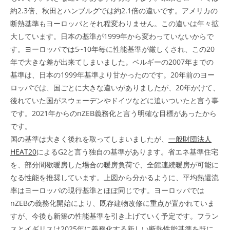
約2.3倍、秋田とハンブルグでは約2.1倍の違いです。アメリカの
断熱基準もヨーロッパとそれ程変わりません。この違いは年々拡
大しています。日本の基準が1999年から変わっていないからで
す。ヨーロッパでは5~10年毎に性能基準が厳しくされ、この20
年で大きな差が出来てしまいました。ベルギーの2007年までの
基準は、日本の1999年基準より甘かったのです。20年前のヨー
ロッパでは、国ごとに大きな違いがありましたが、20年かけて、
後れていた国がスウェーデンやドイツなどに追いついたと言う事
です。2021年からのnZEB義務化と言う明確な目標があったから
です。
国の基準は大きく後れを取ってしまいましたが、
一般財団法人
HEAT20
によるG2と言う独自の基準があります。省エネ基準住宅
を、部分間歇暖房した場合の暖房負荷で、全館連続暖房が可能に
なる性能を推奨しています。上図から分かるように、平均熱還流
率はヨーロッパの現行基準とほぼ同じです。ヨーロッパでは
nZEBの義務化開始により、既存建物改修に重点が置かれていま
すが、今後も新築の性能基準を引き上げていく予定です。フラン
スとイギリスは2025年に義務化する新しい断熱性能基準を既に