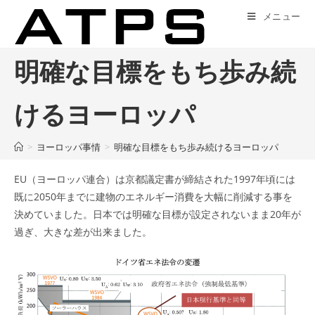
コ
メニュー
ン
テ
ン
明確な目標をもち歩み続
ツ
へ
けるヨーロッパ
ス
キ
>
ヨーロッパ事情
>
明確な目標をもち歩み続けるヨーロッパ
ッ
プ
EU（ヨーロッパ連合）は京都議定書が締結された1997年頃には
既に2050年までに建物のエネルギー消費を大幅に削減する事を
決めていました。日本では明確な目標が設定されないまま20年が
過ぎ、大きな差が出来ました。