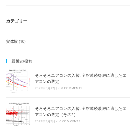
ン
に
求
め
カテゴリー
る
も
の、
要
ら
実体験
(10)
な
い
も
の
最近の投稿
そろそろエアコンの入替: 全館連続冷房に適したエ
アコンの選定
2022年3月17日
/
0 COMMENTS
そろそろエアコンの入替: 全館連続暖房に適したエ
アコンの選定（その2）
2022年3月9日
/
0 COMMENTS