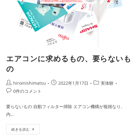
エアコンに求めるもの、要らないも
の
投
投
投
hiroinishimatsu
2022年1月17日
実体験
稿
稿
稿
投
0件のコメント
者:
公
カ
稿
開
テ
コ
要らないもの 自動フィルター掃除 エアコン機構が複雑なり、
日:
ゴ
メ
内…
リ
ン
ー:
ト:
エ
続きを読む
ア
コ