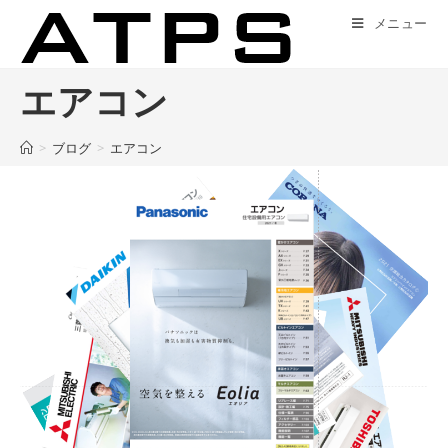
コ
メニュー
ン
テ
ン
エアコン
ツ
へ
>
ブログ
>
エアコン
ス
キ
ッ
プ