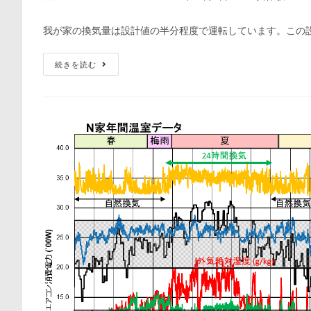
稿
稿
稿
稿
者:
公
カ
コ
我が家の換気量は設計値の半分程度で運転しています。この
開
テ
メ
日:
ゴ
ン
想
続きを読む
リ
ト:
像
ー:
以
上
に
目
詰
ま
り
し
て
い
た
換
気
設
備
築
8
年
目
の
点
検
で
分