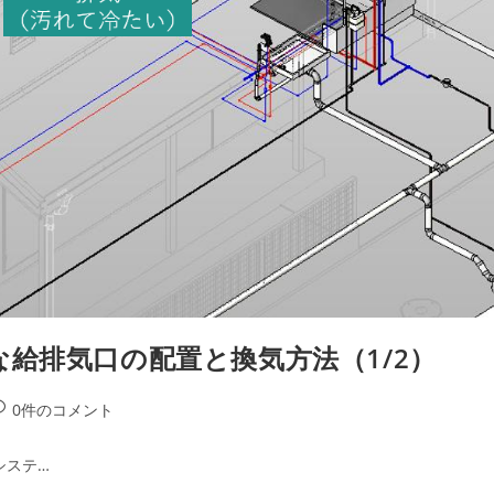
給排気口の配置と換気方法（1/2）
投
0件のコメント
稿
コ
システ…
メ