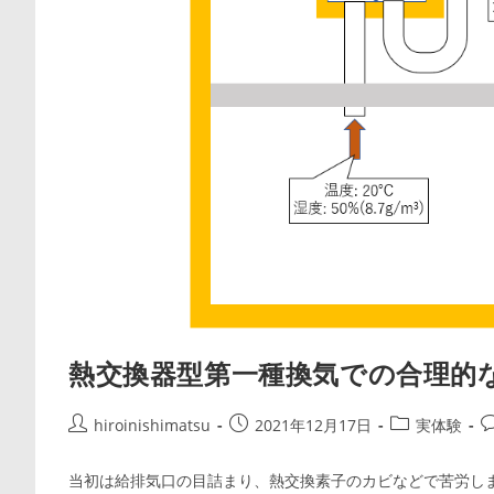
熱交換器型第一種換気での合理的な
投
投
投
hiroinishimatsu
2021年12月17日
実体験
稿
稿
稿
者:
公
カ
当初は給排気口の目詰まり、熱交換素子のカビなどで苦労し
開
テ