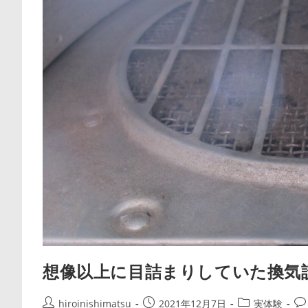
し
て
み
て
（2）
想像以上に目詰まりしていた換気
投
投
投
投
hiroinishimatsu
2021年12月7日
実体験