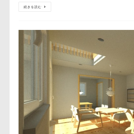
日:
ゴ
熱
続きを読む
リ
ト
交
ー:
換
器
型
第
一
種
換
気
で
の
合
理
的
な
給
排
気
口
の
配
置
と
換
気
方
法
（1/2）