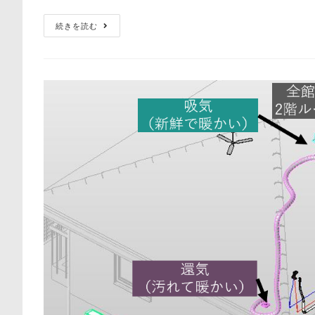
日:
ゴ
熱
続きを読む
リ
ト
交
ー:
換
器
型
第
一
種
換
気
で
の
合
理
的
な
給
排
気
口
の
配
置
と
換
気
方
法
（2/2）