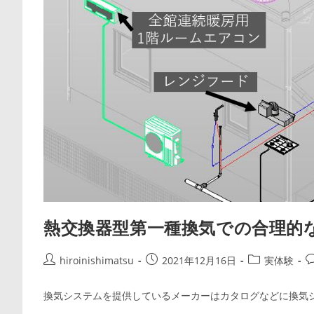
熱交換器型第一種換気での合理的な
投
投
投
hiroinishimatsu
2021年12月16日
実体験
稿
稿
稿
者:
公
カ
換気システムを提供しているメーカーはカタログなどに換気
開
テ