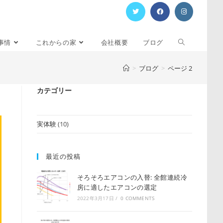
事情
これからの家
会社概要
ブログ
>
ブログ
>
ページ 2
カテゴリー
実体験
(10)
最近の投稿
そろそろエアコンの入替: 全館連続冷
房に適したエアコンの選定
2022年3月17日
/
0 COMMENTS