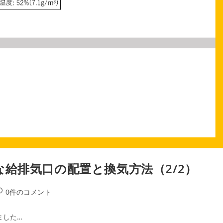
給排気口の配置と換気方法（2/2）
投
0件のコメント
稿
コ
ました…
メ