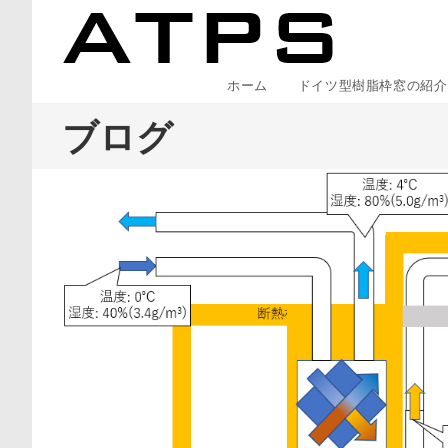
コ
ン
テ
ホーム
ドイツ型樹脂枠窓の紹介
ン
ツ
ブログ
へ
ス
キ
ッ
プ